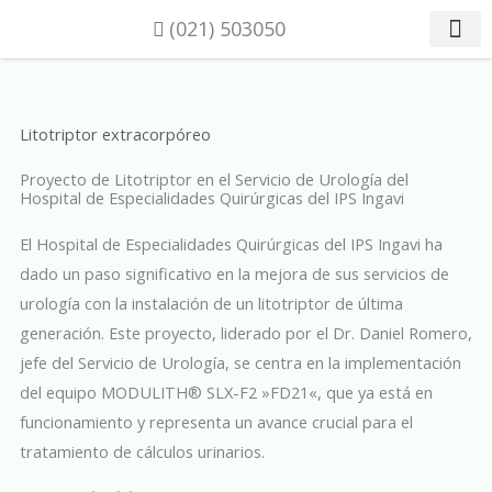
Ir
(021) 503050
al
LITOTRIP
CIRUGÍA R
ETICA Y 
contenido
Litotriptor extracorpóreo
Proyecto de Litotriptor en el Servicio de Urología del
Hospital de Especialidades Quirúrgicas del IPS Ingavi
El Hospital de Especialidades Quirúrgicas del IPS Ingavi ha
dado un paso significativo en la mejora de sus servicios de
urología con la instalación de un litotriptor de última
generación. Este proyecto, liderado por el Dr. Daniel Romero,
jefe del Servicio de Urología, se centra en la implementación
del equipo MODULITH® SLX-F2 »FD21«, que ya está en
funcionamiento y representa un avance crucial para el
tratamiento de cálculos urinarios.